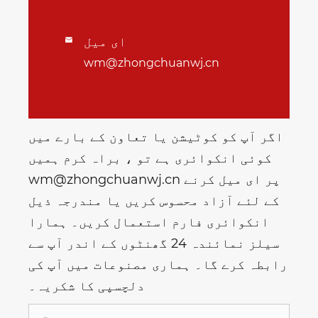
ای میل

wm@zhongchuanwj.cn
اگر آپ کو کوٹیشن یا تعاون کے بارے میں
کوئی انکوائری ہے تو ، براہ کرم ہمیں
wm@zhongchuanwj.cn پر ای میل کرنے
کے لئے آزاد محسوس کریں یا مندرجہ ذیل
انکوائری فارم استعمال کریں۔ ہمارا
سیلز نمائندہ 24 گھنٹوں کے اندر آپ سے
رابطہ کرے گا۔ ہماری مصنوعات میں آپ کی
دلچسپی کا شکریہ۔