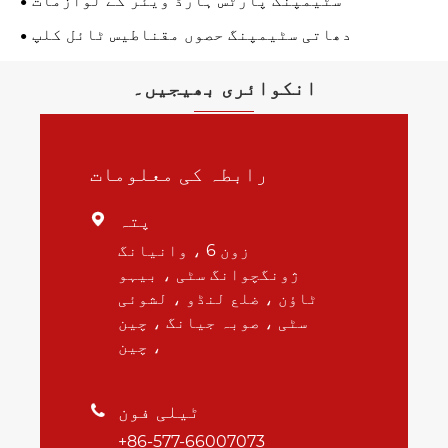
سٹیمپنگ پارٹس ہارڈ ویئر کے لوازمات
دھاتی سٹیمپنگ حصوں مقناطیس ٹائل کلپ
انکوائری بھیجیں۔
رابطہ کی معلومات
پتہ

زون 6 ، وانیانگ
ژونگچوانگ سٹی ، بیہو
ٹاؤن ، ضلع لنڈو ، لشوئی
سٹی ، صوبہ جیانگ ، چین
، چین
ٹیلی فون

+86-577-66007073