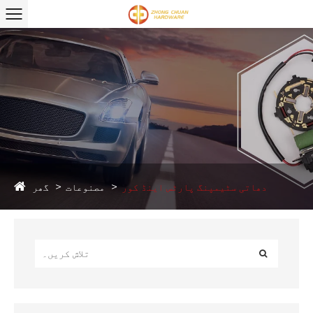
گھر
دھاتی سٹیمپنگ پارٹس اینڈ کور
مصنوعات