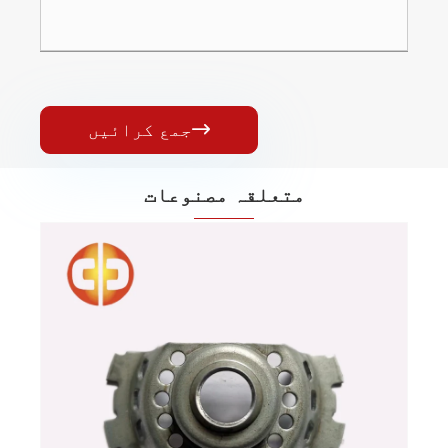
جمع کرائیں

متعلقہ مصنوعات