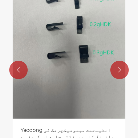


Yaodong انٹیلجنٹ مینوفیکچرنگ کی
بیلنسنگ کلپ پروڈکٹس جامع اپ گریڈ سے