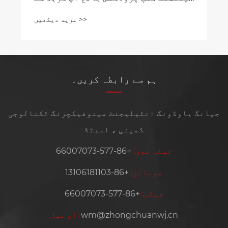
گزرتی ہیں، درست اسٹیمپنگ
مزید دیکھیں >>
ٹیکنالوجی موثر موٹر آپریشن کو طاقت
دیتی ہے۔
ہم سے رابطہ کریں۔
جیانگ یاوڈونگ انٹیلیجنٹ مینوفیکچرنگ ٹکنالوجی
کمپنی ، لمیٹڈ
ٹیلی فون:
+86-577-66007073
موبائل:
+86-13106181103
فیکس:
+86-577-66007073
wm@zhongchuanwj.cn
ای میل: