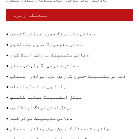
ہاٹ ٹیگز: موٹر بیک کور، چین، صنعت کار، سپلائر، فیکٹری
متعلقہ زمرہ
دھاتی سٹیمپنگ حصوں بیلنس کلیمپ
دھاتی سٹیمپنگ حصوں مقناطیس
دھاتی سٹیمپنگ پارٹس اینڈ کور
دھاتی سٹیمپنگ پارٹس موٹر
دھاتی سٹیمپنگ حصوں کاربن برش ہولڈر اسمبلی
ہارڈ ویئر کے لوازمات
میٹل اسٹیمپنگ بیلنس کلیمپ
میٹل اسٹیمپنگ اینڈ کیپ
دھاتی سٹیمپنگ موٹر کیس
دھاتی سٹیمپنگ کاربن برش ہولڈر اسمبلی