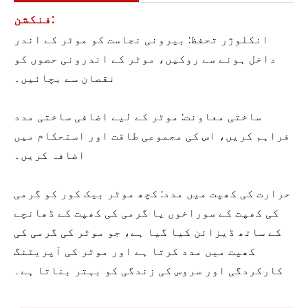
فنکشن:
انکلوژر تحفظ: بیرونی نجاست کو موٹر کے اندر
داخل ہونے سے روکیں، موٹر کے اندرونی حصوں کو
نقصان سے بچائیں۔
ساختی معاونت: موٹر کے لیے اضافی ساختی مدد
فراہم کریں، اس کی مجموعی طاقت اور استحکام میں
اضافہ کریں۔
حرارت کی کھپت میں مدد: کچھ موٹر بیک کور کو گرمی
کی کھپت کے سوراخوں یا گرمی کی کھپت کے ڈھانچے
کے ساتھ ڈیزائن کیا گیا ہے، جو موٹر کی گرمی کی
کھپت میں مدد کرتا ہے اور موٹر کی آپریٹنگ
کارکردگی اور سروس کی زندگی کو بہتر بناتا ہے۔