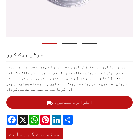
موٹر بیک کور
موٹر بیک کور ایک حفاظتی کور ہے جو موٹر کے پچھلے حصے پر نصب ہوتا
ہے، جو موٹر کے اندرونی ڈھانچے کو بند کرنے اور اس کی حفاظت کے لیے
استعمال کیا جاتا ہے، دھول، نمی، سنکنرن مادوں وغیرہ کو موٹر کے
اندرونی حصے میں داخل ہونے سے روکتا ہے، اور یہ ایک مخصوص کردار بھی
ادا کرتا ہے۔ ساختی حمایت میں کردار
انکوائری بھیجیں۔
Facebook
X
WhatsApp
Pinterest
LinkedIn
Share
مصنوعات کی وضاحت