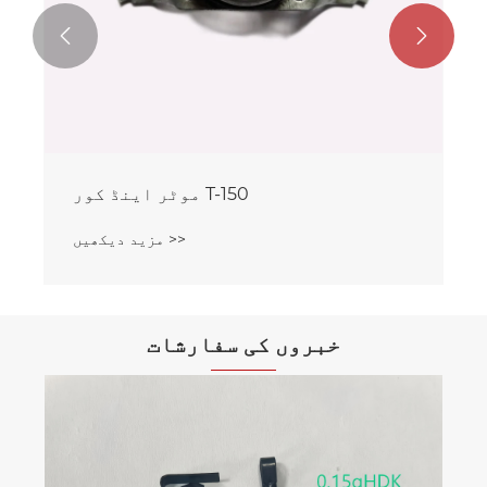


موٹر اینڈ کور T-150
مزید دیکھیں >>
خبروں کی سفارشات