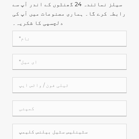
سیلز نمائندہ 24 گھنٹوں کے اندر آپ سے
رابطہ کرے گا۔ ہماری مصنوعات میں آپ کی
دلچسپی کا شکریہ۔