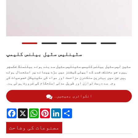
سٹینلیس سٹیل بیلنس کلیمپ
سٹین لیس سٹیل بیلنس کلیمپ سٹینلیس سٹیل سے بنے ہوئے بیلنسنگ فکسچر
ہیں، جو مختلف قسم کے ایپلی کیشنز میں بڑے پیمانے پر استعمال ہوتے
ہیں جن میں بہترین سنکنرن مزاحمت اور مواد کی مکینیکل خصوصیات کی
وجہ سے درست توازن اور طویل مدتی استحکام کی ضرورت ہوتی ہے۔
انکوائری بھیجیں۔
Facebook
X
WhatsApp
Pinterest
LinkedIn
Share
مصنوعات کی وضاحت