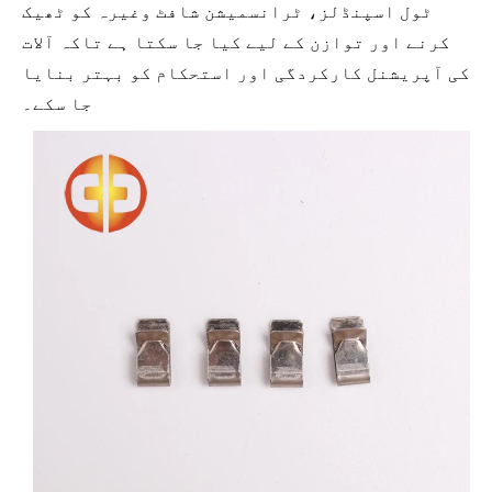
ٹول اسپنڈلز، ٹرانسمیشن شافٹ وغیرہ کو ٹھیک
کرنے اور توازن کے لیے کیا جا سکتا ہے تاکہ آلات
کی آپریشنل کارکردگی اور استحکام کو بہتر بنایا
جا سکے۔