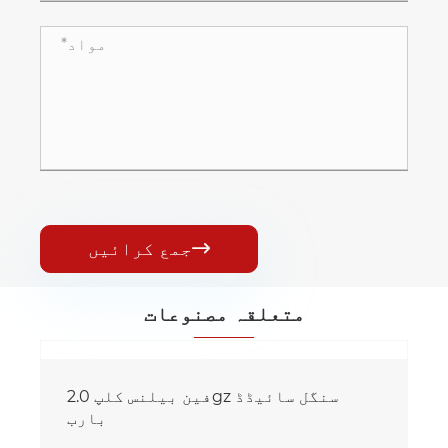
جمع کرائیں

متعلقہ مصنوعات