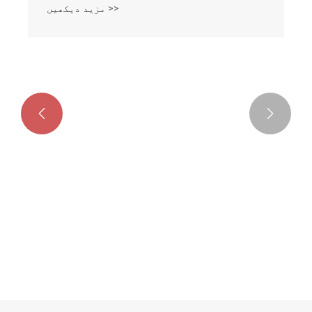


فین بیلنس کلپ 2.0gz سنگل سائیڈڈ
بارب
مزید دیکھیں >>