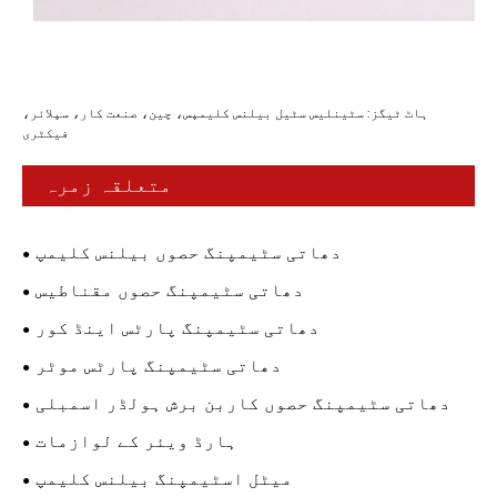
ہاٹ ٹیگز: سٹینلیس سٹیل بیلنس کلیمپس، چین، صنعت کار، سپلائر،
فیکٹری
متعلقہ زمرہ
دھاتی سٹیمپنگ حصوں بیلنس کلیمپ
دھاتی سٹیمپنگ حصوں مقناطیس
دھاتی سٹیمپنگ پارٹس اینڈ کور
دھاتی سٹیمپنگ پارٹس موٹر
دھاتی سٹیمپنگ حصوں کاربن برش ہولڈر اسمبلی
ہارڈ ویئر کے لوازمات
میٹل اسٹیمپنگ بیلنس کلیمپ