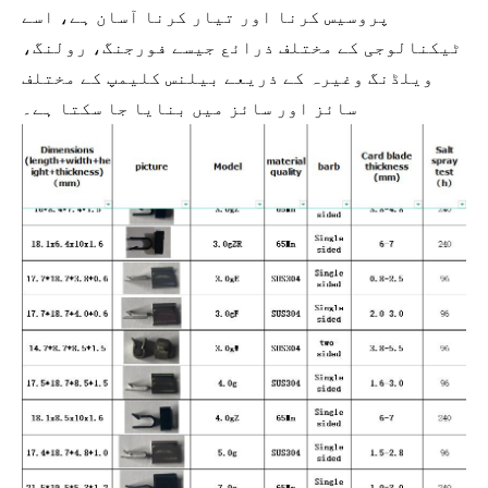
پروسیس کرنا اور تیار کرنا آسان ہے، اسے
ٹیکنالوجی کے مختلف ذرائع جیسے فورجنگ، رولنگ،
ویلڈنگ وغیرہ کے ذریعے بیلنس کلیمپ کے مختلف
سائز اور سائز میں بنایا جا سکتا ہے۔