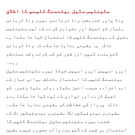
سٹینلیس سٹیل بیلنسنگ کلیمپ کا اطلاق
ونڈ پاور جنریشن: ونڈ ٹربائنز میں، ونڈ ٹربائن
بلیڈز کو ٹھیک اور متوازن کرنے کے لیے سٹینلیس
سٹیل کے بیلنسنگ کلپس کا استعمال کیا جا سکتا ہے
تاکہ یہ یقینی بنایا جا سکے کہ ونڈ ٹربائن
گھومنے، کمپن اور شور کو کم کرتے وقت مستحکم
رہے۔
ایرو اسپیس: ایرو اسپیس فیلڈ میں، سٹینلیس سٹیل
بیلنسنگ کلپس کا استعمال مختلف ہوائی جہاز کے
اہم اجزاء، جیسے انجن بلیڈ، روٹر بلیڈ وغیرہ کو
ٹھیک کرنے اور توازن کے لیے کیا جا سکتا ہے،
تاکہ پرواز کی حفاظت کو یقینی بنایا جا سکے۔
مشینری مینوفیکچرنگ: مشینری مینوفیکچرنگ کے
شعبے میں، سٹینلیس سٹیل بیلنسنگ کلپس کا
استعمال ہر قسم کے گھومنے والے حصوں، جیسے مشین