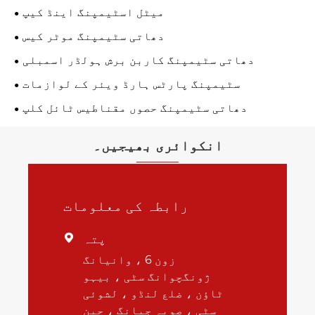
میٹل اسٹیمپنگ اینڈ کیپ
دھاتی سٹیمپنگ موٹر کیس
دھاتی سٹیمپنگ کاربن برش ہولڈر اسمبلی
سٹیمپنگ پارٹس ہارڈ ویئر کے لوازمات
دھاتی سٹیمپنگ حصوں مقناطیس ٹائل کلپ
انکوائری بھیجیں۔
رابطہ کی معلومات
پتہ

زون 6 ، وانیانگ
ژونگچوانگ سٹی ، بیہو
ٹاؤن ، ضلع لنڈو ، لشوئی
سٹی ، صوبہ جیانگ ، چین