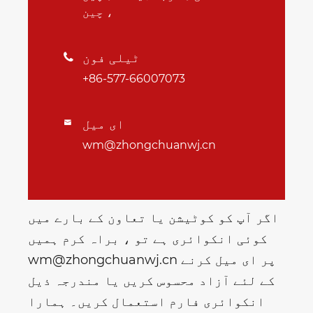
، چین
ٹیلی فون

+86-577-66007073
ای میل

wm@zhongchuanwj.cn
اگر آپ کو کوٹیشن یا تعاون کے بارے میں
کوئی انکوائری ہے تو ، براہ کرم ہمیں
wm@zhongchuanwj.cn پر ای میل کرنے
کے لئے آزاد محسوس کریں یا مندرجہ ذیل
انکوائری فارم استعمال کریں۔ ہمارا