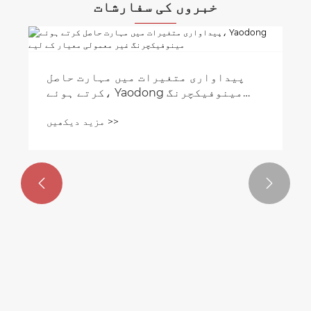
خبروں کی سفارشات
پیداواری متغیرات میں مہارت حاصل
کرتے ہوئے، Yaodong مینوفیکچرنگ
غیر معمولی معیار کے لیے "انشورنس
مزید دیکھیں >>
پالیسی" کا اضافہ کرتی ہے۔

