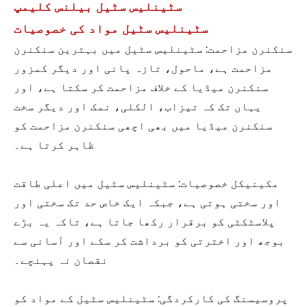
سٹینلیس سٹیل بیلنس کلیمپ
سٹینلیس سٹیل مواد کی خصوصیات
سنکنرن مزاحمت: سٹینلیس سٹیل میں بہترین سنکنرن
مزاحمت ہے، ماحول، تازہ پانی اور دیگر کمزور
سنکنرن میڈیا کے خلاف مزاحمت کر سکتا ہے، اور
یہاں تک کہ تیزاب، الکلی، نمک اور دیگر سخت
سنکنرن میڈیا میں بھی اچھی سنکنرن مزاحمت کو
ظاہر کرتا ہے۔
مکینیکل خصوصیات: سٹینلیس سٹیل میں اعلی طاقت
اور سختی ہوتی ہے، جبکہ ایک خاص حد تک سختی اور
پلاسٹکٹی کو برقرار رکھا جاتا ہے، تاکہ یہ بڑے
بوجھ اور اخترتی کو برداشت کر سکے اور آسانی سے
نقصان نہ پہنچے۔
پروسیسنگ کی کارکردگی: سٹینلیس سٹیل کے مواد کو