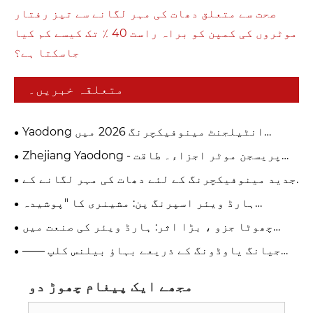
صحت سے متعلق دھات کی مہر لگانے سے تیز رفتار
موٹروں کی کمپن کو براہ راست 40 ٪ تک کیسے کم کیا
جاسکتا ہے؟
متعلقہ خبریں۔
Yaodong انٹیلجنٹ مینوفیکچرنگ 2026 میں
پریسجن موٹر ہارڈ ویئر میں جدت کی قیادت کرتی ہے
Zhejiang Yaodong - پریسجن موٹر اجزاء۔ طاقت
اعتماد پیدا کرتی ہے۔
جدید مینوفیکچرنگ کے لئے دھات کی مہر لگانے کے
اختتام کیپس کو ترجیحی انتخاب کیا بناتا ہے؟
ہارڈ ویئر اسپرنگ پن: مشینری کا "پوشیدہ
سرپرست"
چھوٹا جزو ، بڑا اثر: ہارڈ ویئر کی صنعت میں
موٹر برش باکس ناگزیر ہے۔ جیانگ یاوڈونگ پیچیدہ
جیانگ یاوڈونگ کے ذریعے بہاؤ بیلنس کلپ ——
کاریگری کے ذریعہ مینوفیکچرنگ اپ گریڈ کو
مائکروگرام سطح کے وزن کے ماہر ، گھومنے والے
بااختیار بنا رہا ہے۔
نظاموں کو حتمی نرمی اور خاموشی کی فراہمی
مجھے ایک پیغام چھوڑ دو