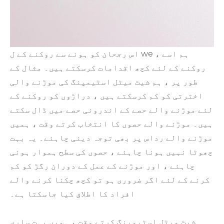
اس رجحان کو ہونے سے روکنے کے ل we ، ہم اسے
روکنے کے لئے کچھ اقدامات کرسکتے ہیں۔ مثال کے
طور پر ، ہم شیٹ میٹل اسٹیمپنگ کی موڑنے والی
اخترتی کو کم کرسکتے ہیں ، دراڑوں کو روکنے کے
لئے موڑنے والے حصے کے اندرونی حصے میں ڈال سکتے
ہیں۔ موڑنے والے حصوں کا انتخاب کرتے وقت ، ہمیں
موڑنے والے رداس پر بھی توجہ دینی چاہئے۔ یہ بہت
چھوٹا نہیں ہونا چاہئے ، حصوں کی سطح ہموار ہونی
چاہئے ، اور موڑنے کے عمل کے دوران رگڑ کو کم
کرنے کے لئے اگر ضروری ہو تو کچھ چکنا کرنے والے
افراد کا اطلاق کیا جاسکتا ہے۔
شیٹ میٹل اسٹیمپنگ کرتے وقت ، ہمیں بہت ساری