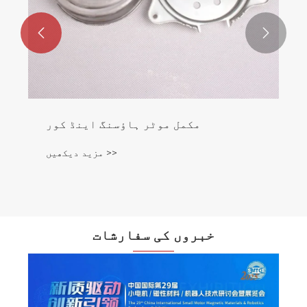


مکمل موٹر ہاؤسنگ اینڈ کور
مزید دیکھیں >>
خبروں کی سفارشات