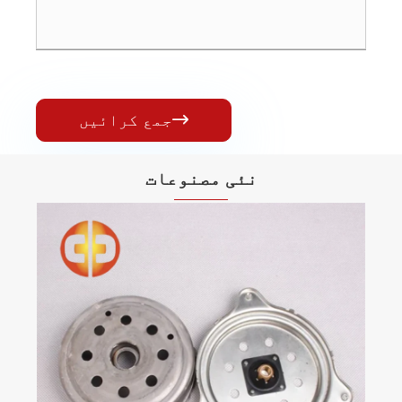
جمع کرائیں

نئی مصنوعات