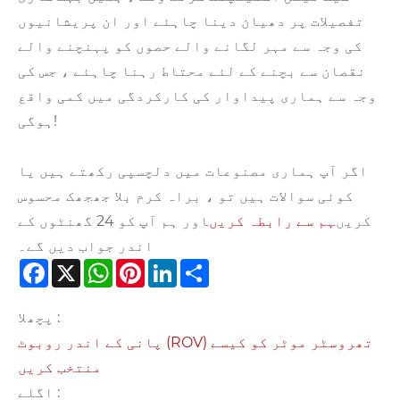
تفصیلات پر دھیان دینا چاہئے اور ان پریشانیوں
کی وجہ سے مہر لگانے والے حصوں کو پہنچنے والے
نقصان سے بچنے کے لئے محتاط رہنا چاہئے ، جس کی
وجہ سے ہماری پیداوار کی کارکردگی میں کمی واقع
ہوگی!
اگر آپ ہماری مصنوعات میں دلچسپی رکھتے ہیں یا
کوئی سوالات ہیں تو ، براہ کرم بلا جھجھک محسوس
کریں
ہم سے رابطہ کریں
اور ہم آپ کو 24 گھنٹوں کے
اندر جواب دیں گے۔
Facebook
X
WhatsApp
Pinterest
LinkedIn
Share
پچھلا :
پانی کے اندر روبوٹ (ROV) تھروسٹر موٹر کو کیسے
منتخب کریں
اگلے :