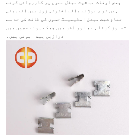
بعض اوقات جب شیٹ میٹل حصوں پر کارروائی کرتے
ہیں تو ، موڑنے والے اخترتی زون میں اندرونی
تناؤ شیٹ میٹل اسٹیمپنگ حصوں کی طاقت کی حد سے
تجاوز کرتا ہے ، اور آخر میں جھکے ہوئے حصوں میں
دراڑیں پیدا ہوتی ہیں۔