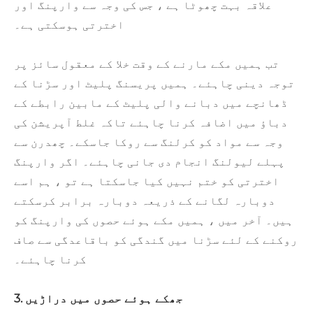
علاقہ بہت چھوٹا ہے ، جس کی وجہ سے وارپنگ اور
اخترتی ہوسکتی ہے۔
تب ہمیں مکے مارنے کے وقت خلا کے معقول سائز پر
توجہ دینی چاہئے۔ ہمیں پریسنگ پلیٹ اور سڑنا کے
ڈھانچے میں دبانے والی پلیٹ کے مابین رابطے کے
دباؤ میں اضافہ کرنا چاہئے تاکہ غلط آپریشن کی
وجہ سے مواد کو کرلنگ سے روکا جاسکے۔ چھدرن سے
پہلے لیولنگ انجام دی جانی چاہئے۔ اگر وارپنگ
اخترتی کو ختم نہیں کیا جاسکتا ہے تو ، ہم اسے
دوبارہ لگانے کے ذریعہ دوبارہ برابر کرسکتے
ہیں۔ آخر میں ، ہمیں مکے ہوئے حصوں کی وارپنگ کو
روکنے کے لئے سڑنا میں گندگی کو باقاعدگی سے صاف
کرنا چاہئے۔
3. جھکے ہوئے حصوں میں دراڑیں