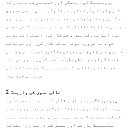
پروسیسنگ کی درستگی اور اسمبلی کے معیار کا
تعین کرنا چاہئے اور مرنا چاہئے۔ یہ بھی ضروری
ہے کہ پورے کارٹون کی عمودی کو یقینی بنائیں اور
ضمنی دباؤ کا مقابلہ کریں اور اس میں کافی سختی
ہو۔ ایک ہی وقت میں ، جب کارٹون انسٹال کرتے ہو
تو ، یہ ضروری ہوتا ہے کہ کارٹون اور مرنے کے
مابین صحیح فرق کو یقینی بنائیں اور انہیں ڈائی
فکسنگ پلیٹ پر مضبوطی سے نصب کریں۔ اور اس بات
کو یقینی بنائیں کہ پریس میں کافی حد تک خالی
فورس موجود ہے۔
2. خالی حصوں کی وارپنگ
پروسیسنگ کے دوران ، خالی کرنے والے حصے ٹارک
پیدا کرسکتے ہیں کیونکہ ایکشن فورس اور رد عمل
کی قوت سیدھی لائن پر نہیں ہوتی ہے ، یا شیٹ میٹل
اسٹیمپنگ پارٹس اور مشین کے درمیان رابطے کا