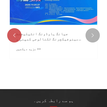
جیانگ یاوڈونگ انٹیلیجنٹ


مینوفیکچرنگ ٹکنالوجی کمپنی ،
لمیٹڈ - مخلصانہ طور پر آپ کو 29 ویں
مزید دیکھیں >>
چھوٹی موٹر نمائش میں مدعو کریں
ہم سے رابطہ کریں۔