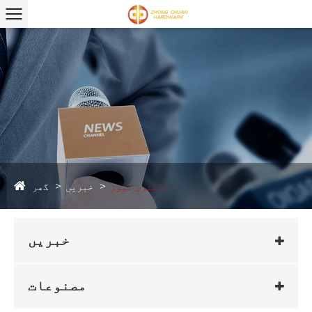
گھر
انڈسٹری نیوز
خبریں
خبریں
مصنوعات