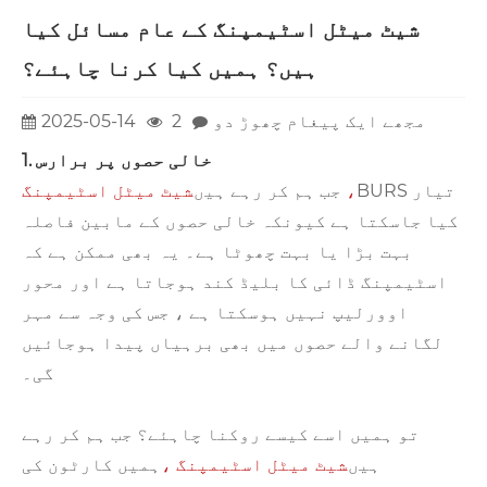
شیٹ میٹل اسٹیمپنگ کے عام مسائل کیا
ہیں؟ ہمیں کیا کرنا چاہئے؟
مجھے ایک پیغام چھوڑ دو
2
2025-05-14
1. خالی حصوں پر برارس
BURS تیار
شیٹ میٹل اسٹیمپنگ ،
جب ہم کر رہے ہیں
کیا جاسکتا ہے کیونکہ خالی حصوں کے مابین فاصلہ
بہت بڑا یا بہت چھوٹا ہے۔ یہ بھی ممکن ہے کہ
اسٹیمپنگ ڈائی کا بلیڈ کند ہوجاتا ہے اور محور
اوورلیپ نہیں ہوسکتا ہے ، جس کی وجہ سے مہر
لگانے والے حصوں میں بھی برہیاں پیدا ہوجائیں
گی۔
تو ہمیں اسے کیسے روکنا چاہئے؟ جب ہم کر رہے
ہیں
شیٹ میٹل اسٹیمپنگ ،
ہمیں کارٹون کی