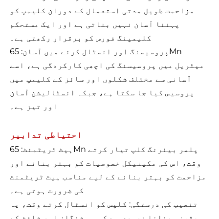
مزاحمت طویل مدتی استعمال کے دوران کلیمپ کو
پہننا آسان نہیں بناتی ہے اور ایک مستحکم
کلیمپنگ فورس کو برقرار رکھتی ہے۔
پروسیسنگ اور انسٹال کرنے میں آسان: 65Mn
میٹریل میں پروسیسنگ کی اچھی کارکردگی ہے، اسے
آسانی سے مختلف شکلوں اور سائز کے کلیمپ میں
پروسیس کیا جا سکتا ہے، جبکہ انسٹالیشن آسان
اور تیز ہے۔
احتیاطی تدابیر
ہیٹ ٹریٹمنٹ: 65Mn پلمر بیئرنگ کلپ تیار کرتے
وقت، اس کی مکینیکل خصوصیات کو بہتر بنانے اور
مزاحمت کو بہتر بنانے کے لیے مناسب ہیٹ ٹریٹمنٹ
کی ضرورت ہوتی ہے۔
تنصیب کی درستگی: کلپس کو انسٹال کرتے وقت، یہ
یقینی بنانا ضروری ہے کہ وہ شنگلز اور شافٹ کے