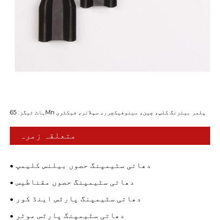
ہاٹ ٹیگز: 65Mn پلمر بیئرنگ کلپ، چین، مینوفیکچرر، سپلائر، فیکٹری
متعلقہ زمرہ
دھاتی سٹیمپنگ حصوں بیلنس کلیمپ
دھاتی سٹیمپنگ حصوں مقناطیس
دھاتی سٹیمپنگ پارٹس اینڈ کور
دھاتی سٹیمپنگ پارٹس موٹر