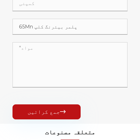
جمع کرائیں

متعلقہ مصنوعات