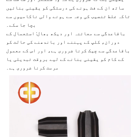
ساتھ ان کے فٹ ہونے کی درستگی کو یقینی بنائیں
تاکہ غلط تنصیب کی وجہ سے ہونے والی ناکامیوں سے
بچا جا سکے۔
باقاعدگی سے معائنہ اور دیکھ بھال: استعمال کے
دوران، کلپ کے پہننے اور باندھنے کی حالت کو
باقاعدگی سے چیک کرنا ضروری ہے، اور اس کے معمول
کے کام کو یقینی بنانے کے لیے بروقت تبدیلی یا
مرمت کرنا ضروری ہے۔