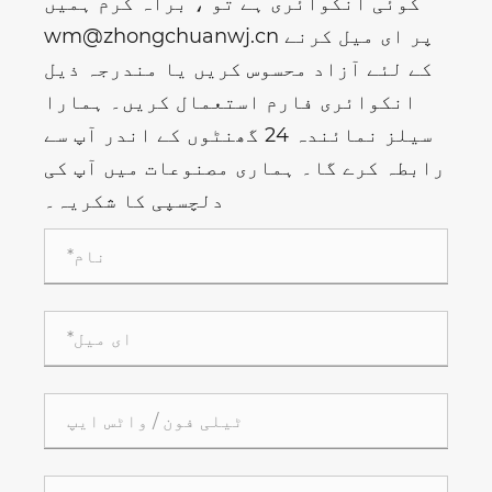
کوئی انکوائری ہے تو ، براہ کرم ہمیں
wm@zhongchuanwj.cn پر ای میل کرنے
کے لئے آزاد محسوس کریں یا مندرجہ ذیل
انکوائری فارم استعمال کریں۔ ہمارا
سیلز نمائندہ 24 گھنٹوں کے اندر آپ سے
رابطہ کرے گا۔ ہماری مصنوعات میں آپ کی
دلچسپی کا شکریہ۔