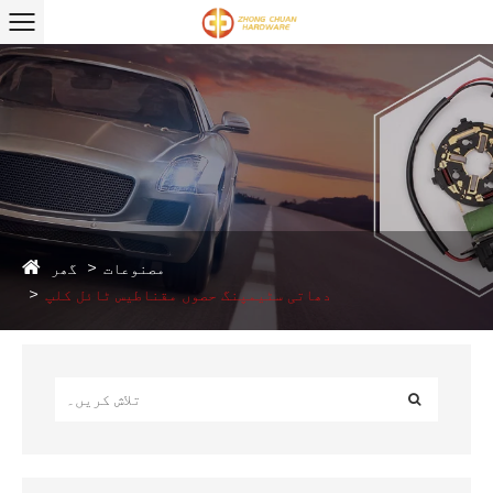
گھر
مصنوعات
دھاتی سٹیمپنگ حصوں مقناطیس ٹائل کلپ