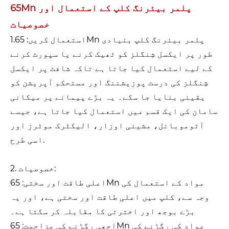
65Mn پلمر بیئرنگ کلپ کے استعمال اور
خصوصیات
1.استعمال کریں: 65Mn پلمر بیئرنگ کلپ بنیادی
طور پر ایکسل شِنگلز کو ٹھیک کرنے یا سپورٹ کرنے
کے لیے استعمال کیا جاتا ہے تاکہ شافٹ پر ایکسل
شِنگلز کی درست پوزیشننگ اور مستحکم آپریشن کو
یقینی بنایا جا سکے۔ یہ بڑے پیمانے پر میکانی
سامان کی ایک قسم میں استعمال کیا جاتا ہے، جیسے
آٹوموبائل، مشینی اوزار، الیکٹرک موٹرز اور
اسی طرح.
2. خصوصیات:
اعلی طاقت اور سختی: 65Mn مواد کے استعمال کی
وجہ سے، کلپ میں اعلی طاقت اور سختی ہے، اور یہ
بڑے بوجھ اور اخترتی کا مقابلہ کر سکتا ہے۔
اچھی رگڑنے کی مزاحمت: 65Mn مواد کی رگڑنے کی