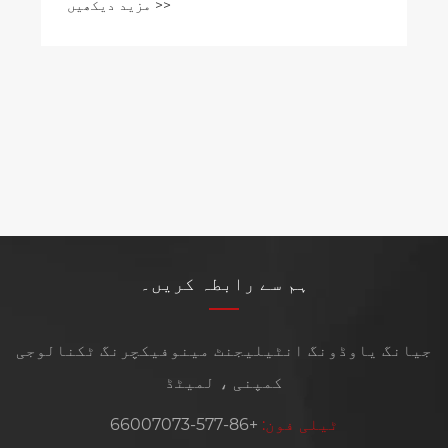
مزید دیکھیں >>
پریس
ہم سے رابطہ کریں۔
جیانگ یاوڈونگ انٹیلیجنٹ مینوفیکچرنگ ٹکنالوجی
کمپنی ، لمیٹڈ
ٹیلی فون:
+86-577-66007073