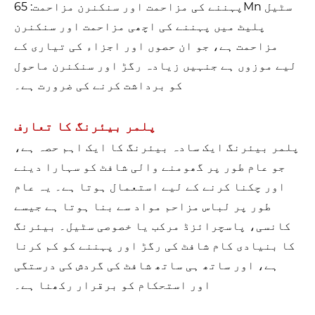
پہننے کی مزاحمت اور سنکنرن مزاحمت: 65Mn سٹیل
پلیٹ میں پہننے کی اچھی مزاحمت اور سنکنرن
مزاحمت ہے، جو ان حصوں اور اجزاء کی تیاری کے
لیے موزوں ہے جنہیں زیادہ رگڑ اور سنکنرن ماحول
کو برداشت کرنے کی ضرورت ہے۔
پلمر بیئرنگ کا تعارف
پلمر بیئرنگ ایک سادہ بیئرنگ کا ایک اہم حصہ ہے،
جو عام طور پر گھومنے والی شافٹ کو سہارا دینے
اور چکنا کرنے کے لیے استعمال ہوتا ہے۔ یہ عام
طور پر لباس مزاحم مواد سے بنا ہوتا ہے جیسے
کانسی، پاسچرائزڈ مرکب یا خصوصی سٹیل۔ بیئرنگ
کا بنیادی کام شافٹ کی رگڑ اور پہننے کو کم کرنا
ہے، اور ساتھ ہی ساتھ شافٹ کی گردش کی درستگی
اور استحکام کو برقرار رکھنا ہے۔