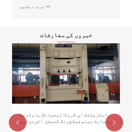
مزید دیکھیں >>
خبروں کی سفارشات
اسٹریٹجک اپ گریڈ: ژیجیانگ یاوڈونگ
اسمارٹ مینوفیکچرنگ کمیشن آٹوموٹیو


پریسجن حصوں کے لیے نیا 200T خودکار