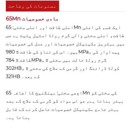
مصنوعات کی وضاحت
65Mn مادی خصوصیات
اعلی طاقت اور اعلی سختی: 65Mn ایک قسم کی اعلی
طاقت، اعلی سختی والی گرم رولڈ اسٹیل پلیٹ ہے جس
میں بہترین مکینیکل خصوصیات اور عمل کی خصوصیات
ہیں۔ اس کی تناؤ کی طاقت ≥ 980MPa، پیداوار کی
طاقت ≥ 784MPa، گرم رولڈ حالت میں سختی ≤
302HB، کولڈ ڈرائنگ اور گرمی کے علاج کی سختی ≤
321HB کے بعد۔
اچھی سختی: مینگنیج کا اضافہ 65Mn کی سختی کو
بہتر بناتا ہے، جو اس مواد کو گرمی کے علاج کے بعد
بہتر جامع مکینیکل خصوصیات حاصل کرنے کے قابل
بناتا ہے۔