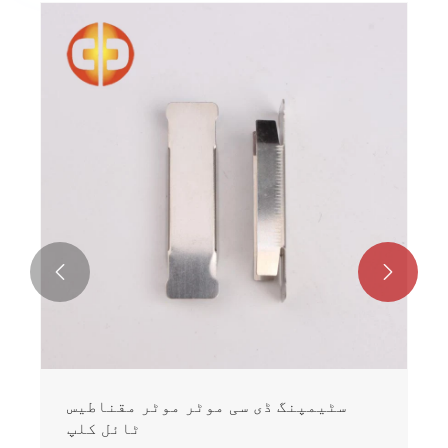


سٹیمپنگ ڈی سی موٹر موٹر مقناطیس
ٹائل کلپ