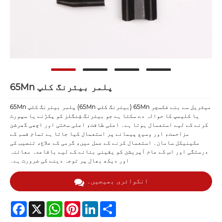
65Mn پلمر بیئرنگ کلپ
65Mn پلمر بیئرنگ کلپ (65Mn بیئرنگ کلپ) 65Mn میٹریل سے بنے فکسچر
یا کلیمپ کا حوالہ دے سکتا ہے جو بیئرنگ شِنگلز کو پکڑنے یا سپورٹ
کرنے کے لیے استعمال ہوتا ہے۔ اعلی طاقت، اعلی سختی اور اچھی گھرشن
مزاحمت، اور وسیع پیمانے پر استعمال کیا جاتا ہے تمام قسم کے
مکینیکل سامان۔ استعمال کرنے کے عمل میں، گرمی کے علاج، تنصیب کی
درستگی اور اس کے عام آپریشن کو یقینی بنانے کے لیے باقاعدہ معائنہ
اور دیکھ بھال پر توجہ دینے کی ضرورت ہے۔
انکوائری بھیجیں۔
Facebook
X
WhatsApp
Pinterest
LinkedIn
Share