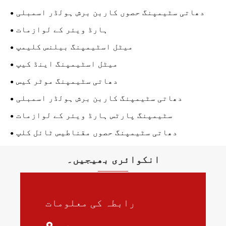
دھاتی سٹیمپنگ حصوں کاربن برش ہولڈر اسمبلی
ہارڈ ویئر کے لوازمات
میٹل اسٹیمپنگ بیلنس کلیمپ
میٹل اسٹیمپنگ اینڈ کیپ
دھاتی سٹیمپنگ موٹر کیس
دھاتی سٹیمپنگ کاربن برش ہولڈر اسمبلی
سٹیمپنگ پارٹس ہارڈ ویئر کے لوازمات
دھاتی سٹیمپنگ حصوں مقناطیس ٹائل کلپ
انکوائری بھیجیں۔
رابطہ کی معلومات
