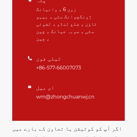
پتہ
زون 6 ، وانیانگ
ژونگچوانگ سٹی ، بیہو
ٹاؤن ، ضلع لنڈو ، لشوئی
سٹی ، صوبہ جیانگ ، چین
، چین
ٹیلی فون

+86-577-66007073
ای میل

wm@zhongchuanwj.cn
اگر آپ کو کوٹیشن یا تعاون کے بارے میں